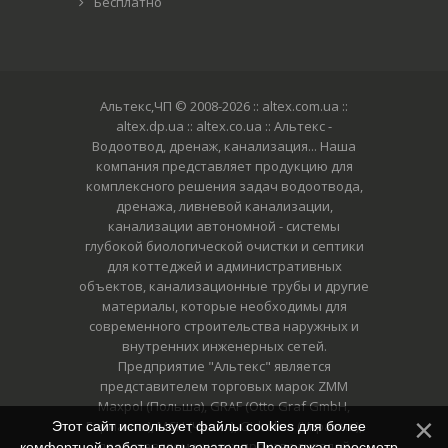
Бесплатно
Альтекс,ЧП © 2008-2026
:: altex.com.ua ::
altex.dp.ua :: altex.co.ua :: Альтекс -
Водоотвод, дренаж, канализация... Наша
компания представляет продукцию для
комплексного решения задач водоотвода,
дренажа, ливневой канализации,
канализации автономной - системы
глубокой биологической очистки и септики
для коттеджей и административных
объектов, канализационные трубы и другие
материалы, которые необходимы для
современного строительства наружных и
внутренних инженерных сетей.
Предприятие "Альтекс" является
представителем торговых марок ZMM
Maxpol (Польша), GRAF (Otto Graf GmbH,
Германия), MCH (Чехия), Gidrolica (Украина),
Этот сайт использует файлы cookies для более
представляем многих производителей
комфортной работы пользователя. Продолжая просмотр