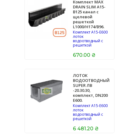
Комплект MAX
DRAIN SLIM А15-
В125 канал с
щелевой
решеткой
L1000/H174/B96.
Комплект А15-Е600
лоток
водоотводный с
решеткой
670.00 ₴
ЛОТОК
ВОДООТВОДНЫЙ
SUPER ЛВ
-20.30.30,
комплект, DN200
E600.
Комплект А15-Е600
лоток
водоотводный с
решеткой
6 481.20 ₴