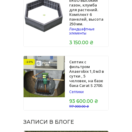
ERGO Высокий
газон, клумба
для растений.
Комплект 6
панелей, высота
250 мм.
Ландшафтные
элементы
3 150.00 ₴
Септик с
-20%
фильтром
Anaerobix 1,0 м3 в
сутки , 5
человек, на базе
бака Carat S 2700.
Септики
93 600.00 ₴
117 000.00 ₴
ЗАПИСИ В БЛОГЕ