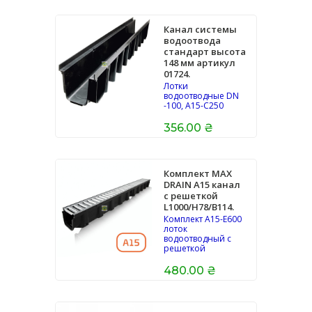
Канал системы
водоотвода
стандарт высота
148 мм артикул
01724.
Лотки
водоотводные DN
-100, A15-C250
356.00 ₴
Комплект MAX
DRAIN А15 канал
с решеткой
L1000/H78/B114.
Комплект А15-Е600
лоток
водоотводный с
решеткой
480.00 ₴