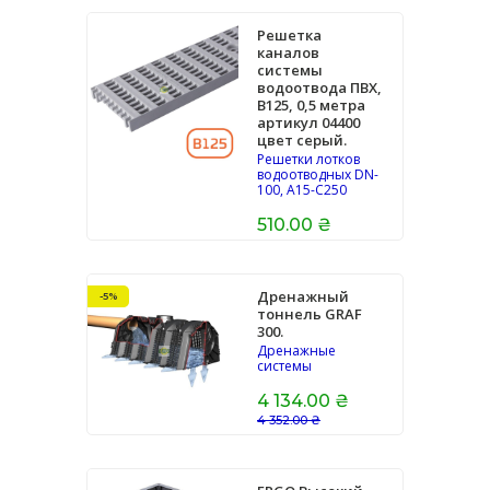
Решетка
каналов
системы
водоотвода ПВХ,
В125, 0,5 метра
артикул 04400
цвет серый.
Решетки лотков
водоотводных DN-
100, A15-C250
510.00 ₴
Дренажный
-5%
тоннель GRAF
300.
Дренажные
системы
4 134.00 ₴
4 352.00 ₴