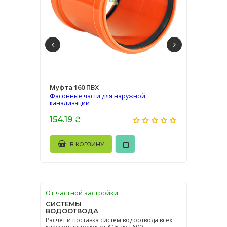
Муфта 160 ПВХ
Загл
Фасонные части для наружной
Фасо
канализации
кана
154.19 ₴
50.
В КОРЗИНУ
От частной застройки
СИСТЕМЫ
ВОДООТВОДА
Расчет и поставка систем водоотвода всех