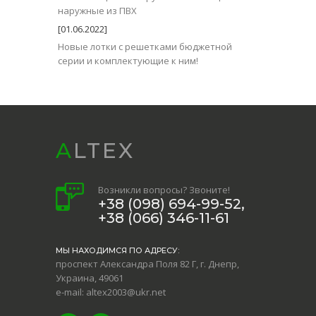
наружные из ПВХ
[01.06.2022]
Новые лотки с решетками бюджетной
серии и комплектующие к ним!
ALTEX
Возникли вопросы? Звоните!
+38 (098) 694-99-52,
+38 (066) 346-11-61
МЫ НАХОДИМСЯ ПО АДРЕСУ:
проспект Александра Поля 82 Г, г. Днепр,
Украина, 49061
e-mail: altex2003@ukr.net