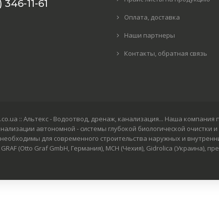
 346-11-61
Оплата, доставка
Наши партнеры
Контакты, обратная связь
: altex.co.ua :: Альтекс - Водоотвод, дренаж, канализация... Наша ком
анализации автономной - системы глубокой биологической очистки и
необходимы для современного строительства наружных и внутренни
RAF (Otto Graf GmbH, Германия), MCH (Чехия), Gidrolica (Украина), 