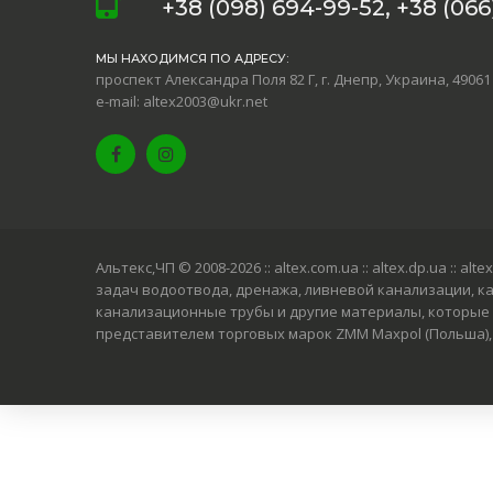
+38 (098) 694-99-52, +38 (066)
МЫ НАХОДИМСЯ ПО АДРЕСУ:
проспект Александра Поля 82 Г, г. Днепр, Украина, 49061
e-mail: altex2003@ukr.net
Альтекс,ЧП © 2008-2026
:: altex.com.ua :: altex.dp.ua :
задач водоотвода, дренажа, ливневой канализации, к
канализационные трубы и другие материалы, которые 
представителем торговых марок ZMM Maxpol (Польша), G