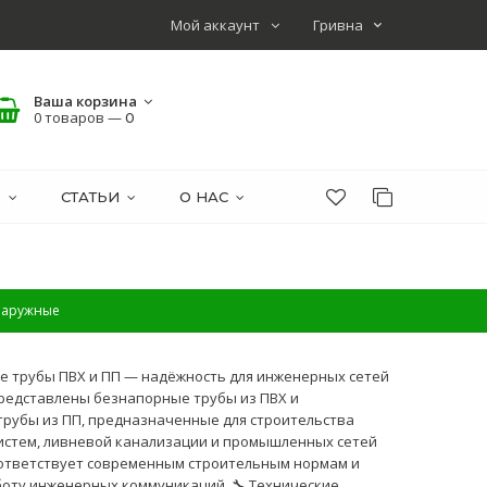
Мой аккаунт
Ваша корзина
0 товаров —
0
О
СТАТЬИ
О НАС
наружные
е трубы ПВХ и ПП — надёжность для инженерных сетей
редставлены безнапорные трубы из ПВХ и
рубы из ПП, предназначенные для строительства
истем, ливневой канализации и промышленных сетей
ответствует современным строительным нормам и
оту инженерных коммуникаций. 🔧 Технические