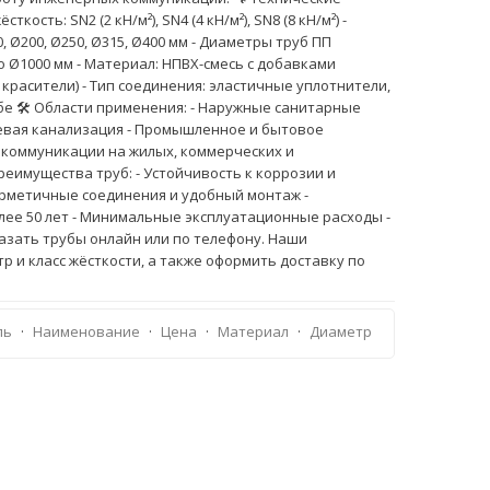
кость: SN2 (2 кН/м²), SN4 (4 кН/м²), SN8 (8 кН/м²) -
, Ø200, Ø250, Ø315, Ø400 мм - Диаметры труб ПП
о Ø1000 мм - Материал: НПВХ-смесь с добавками
 красители) - Тип соединения: эластичные уплотнители,
бе 🛠️ Области применения: - Наружные санитарные
евая канализация - Промышленное и бытовое
коммуникации на жилых, коммерческих и
еимущества труб: - Устойчивость к коррозии и
ерметичные соединения и удобный монтаж -
лее 50 лет - Минимальные эксплуатационные расходы -
азать трубы онлайн или по телефону. Наши
 и класс жёсткости, а также оформить доставку по
ль
·
Наименование
·
Цена
·
Материал
·
Диаметр