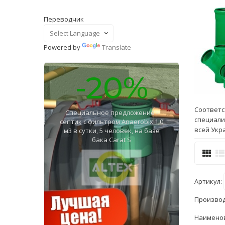
Переводчик
Powered by
Translate
-20%
Соответс
Специальное предложение -
специали
септик с фильтром Anaerobix 1,0
всей Укр
м3 в сутки, 5 человек, на базе
бака Carat S
Артикул:
Произво
Наимено