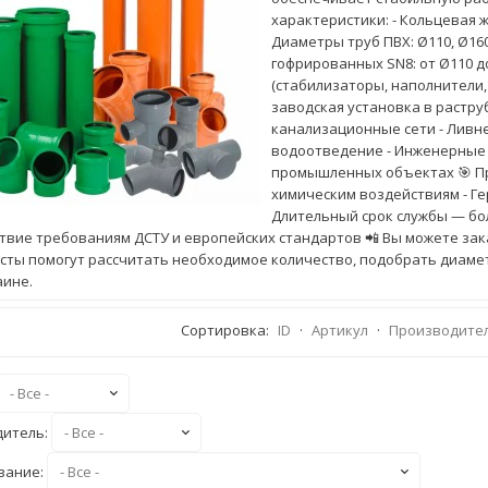
характеристики: - Кольцевая жёст
Диаметры труб ПВХ: Ø110, Ø160
гофрированных SN8: от Ø110 д
(стабилизаторы, наполнители,
заводская установка в растру
канализационные сети - Ливн
водоотведение - Инженерные 
промышленных объектах 🎯 Пр
химическим воздействиям - Г
Длительный срок службы — бо
твие требованиям ДСТУ и европейских стандартов 📲 Вы можете зак
сты помогут рассчитать необходимое количество, подобрать диаметр
аине.
Сортировка:
ID
·
Артикул
·
Производите
дитель:
вание: