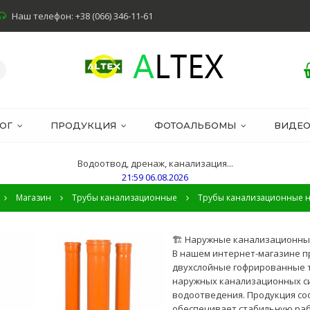
Наш телефон: +38 (066) 346-11-61
ОГ
ПРОДУКЦИЯ
ФОТОАЛЬБОМЫ
ВИДЕ
Водоотвод, дренаж, канализация...
21:59 06.08.2026
Магазин
Трубы канализационные
Трубы канализационные 
🏗️ Наружные канализационны
В нашем интернет-магазине п
двухслойные гофрированные т
наружных канализационных с
водоотведения. Продукция со
обеспечивает стабильную раб