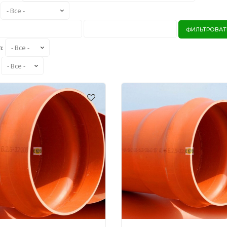
:
ФИЛЬТРОВАТ
л:
: