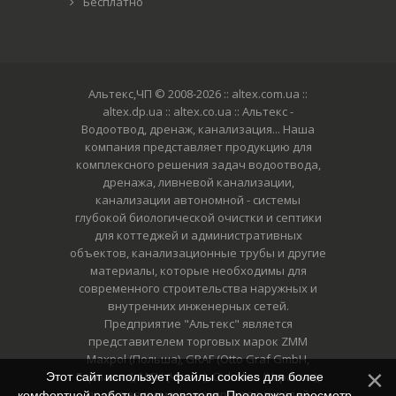
Бесплатно
Альтекс,ЧП © 2008-2026
:: altex.com.ua ::
altex.dp.ua :: altex.co.ua :: Альтекс -
Водоотвод, дренаж, канализация... Наша
компания представляет продукцию для
комплексного решения задач водоотвода,
дренажа, ливневой канализации,
канализации автономной - системы
глубокой биологической очистки и септики
для коттеджей и административных
объектов, канализационные трубы и другие
материалы, которые необходимы для
современного строительства наружных и
внутренних инженерных сетей.
Предприятие "Альтекс" является
представителем торговых марок ZMM
Maxpol (Польша), GRAF (Otto Graf GmbH,
Германия), MCH (Чехия), Gidrolica (Украина),
Этот сайт использует файлы cookies для более
представляем многих производителей
комфортной работы пользователя. Продолжая просмотр