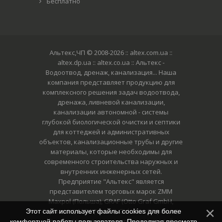
Бесплатно
Альтекс,ЧП © 2008-2026
:: altex.com.ua ::
altex.dp.ua :: altex.co.ua :: Альтекс -
Водоотвод, дренаж, канализация... Наша
компания представляет продукцию для
комплексного решения задач водоотвода,
дренажа, ливневой канализации,
канализации автономной - системы
глубокой биологической очистки и септики
для коттеджей и административных
объектов, канализационные трубы и другие
материалы, которые необходимы для
современного строительства наружных и
внутренних инженерных сетей.
Предприятие "Альтекс" является
представителем торговых марок ZMM
Maxpol (Польша), GRAF (Otto Graf GmbH,
Германия), MCH (Чехия), Gidrolica (Украина),
Этот сайт использует файлы cookies для более
представляем многих производителей
комфортной работы пользователя. Продолжая просмотр