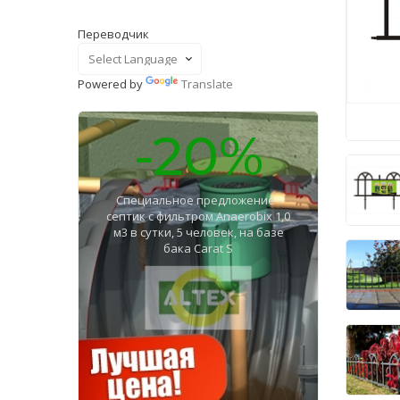
Переводчик
Powered by
Translate
-20%
Специальное предложение -
септик с фильтром Anaerobix 1,0
м3 в сутки, 5 человек, на базе
бака Carat S