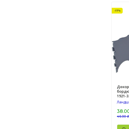
-17%
Декор
бордю
1921-3
Ландш
38.0
46.00 