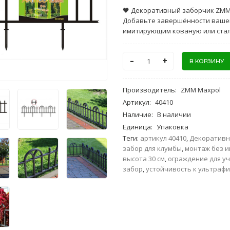
🖤 Декоративный заборчик ZMM 
Добавьте завершённости вашем
имитирующим кованую или стал
-
+
Производитель
:
ZMM Maxpol
Артикул
:
40410
Наличие
:
В наличии
Единица
:
Упаковка
Теги:
артикул 40410
,
Декоративн
забор для клумбы
,
монтаж без 
высота 30 см
,
ограждение для у
забор
,
устойчивость к ультраф