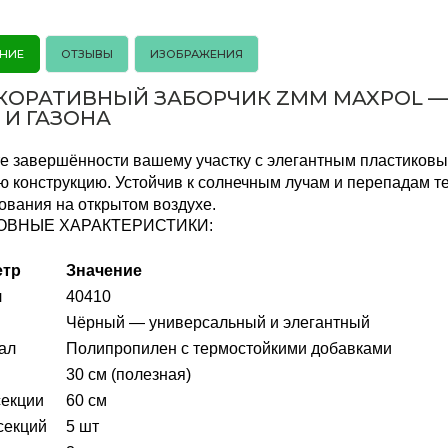
НИЕ
ОТЗЫВЫ
ИЗОБРАЖЕНИЯ
ЕКОРАТИВНЫЙ ЗАБОРЧИК ZMM MAXPOL 
 И ГАЗОНА
е завершённости вашему участку с элегантным пластиков
ю конструкцию. Устойчив к солнечным лучам и перепадам т
ования на открытом воздухе.
ОВНЫЕ ХАРАКТЕРИСТИКИ:
етр
Значение
л
40410
Чёрный — универсальный и элегантный
ал
Полипропилен с термостойкими добавками
30 см (полезная)
секции
60 см
секций
5 шт