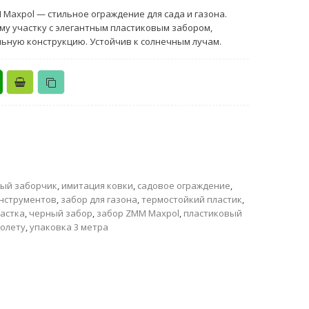
Maxpol — стильное ограждение для сада и газона.
у участку с элегантным пластиковым забором,
ьную конструкцию. Устойчив к солнечным лучам.
ый заборчик
,
имитация ковки
,
садовое ограждение
,
инструментов
,
забор для газона
,
термостойкий пластик
,
частка
,
черный забор
,
забор ZMM Maxpol
,
пластиковый
иолету
,
упаковка 3 метра