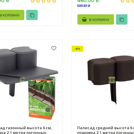
00 ₴
460.00 ₴
533.33 ₴
В КОРЗИНУ
В КОРЗИНУ
-6%
ад газонный высота 6 см,
Палисад средний высота 6 
вка 2,1 метра погонных.
упаковка 2,1 метра погонны