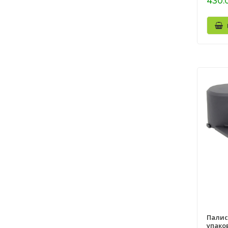
430.
Палис
упако