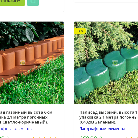
В КОРЗИНУ
-13%
ад газонный высота 6 см,
Палисад высокий, высота 12
вка 2,1 метра погонных.
упаковка 2,1 метра погонны
01 Светло-коричневый).
(040203 Зеленый).
афтные элементы
Ландшафтные элементы