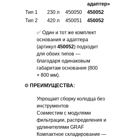
адаптер»
Тип 1
230 л
450050
450052
Тип 2
420 л
450051
450052
✅ Один и тот же комплект
основания и адаптера
(артикул
450052
) подходит
для обоих типов —
благодаря одинаковым
габаритам основания (800
× 800 мм).
⚙️
ПРЕИМУЩЕСТВА:
Упрощает сборку колодца без
инструментов
Совместим с модулями
фильтрации, распределения и
удлинителями GRAF
Компактное складирование —