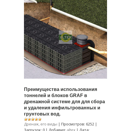
Преимущества использования
тоннелей и блоков GRAF в
дренажной системе для для сбора
и удаления инфильтрованных и
грунтовых вод.
Дренаж, его виды
|
Просмотров:
6252
|
Загрузок:
0
|
Добавил:
altex
|
Дата: