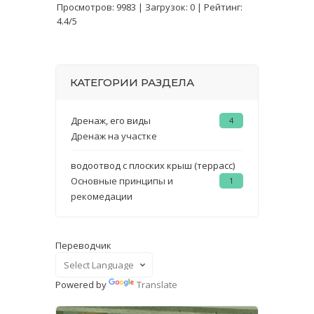
Просмотров
:
9983
|
Загрузок
:
0
|
Рейтинг
:
4.4
/
5
КАТЕГОРИИ РАЗДЕЛА
Дренаж, его виды
4
Дренаж на участке
водоотвод с плоских крыш (террасс)
Основные принципы и
1
рекомедации
Переводчик
Powered by
Translate