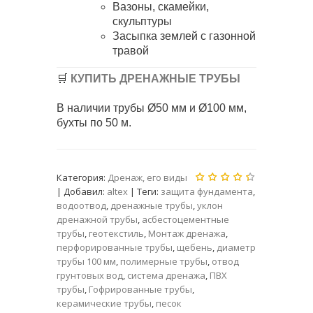
Вазоны, скамейки,
скульптуры
Засыпка землей с газонной
травой
🛒
КУПИТЬ ДРЕНАЖНЫЕ ТРУБЫ
В наличии трубы Ø50 мм и Ø100 мм,
бухты по 50 м.
Категория
:
Дренаж, его виды
|
Добавил
:
altex
|
Теги
:
защита фундамента
,
водоотвод
,
дренажные трубы
,
уклон
дренажной трубы
,
асбестоцементные
трубы
,
геотекстиль
,
Монтаж дренажа
,
перфорированные трубы
,
щебень
,
диаметр
трубы 100 мм
,
полимерные трубы
,
отвод
грунтовых вод
,
система дренажа
,
ПВХ
трубы
,
Гофрированные трубы
,
керамические трубы
,
песок