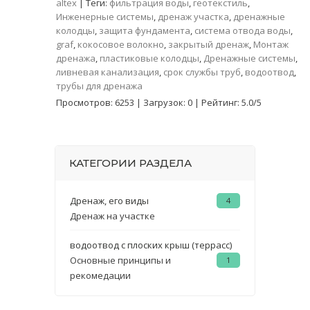
altex
|
Теги
:
фильтрация воды
,
геотекстиль
,
Инженерные системы
,
дренаж участка
,
дренажные
колодцы
,
защита фундамента
,
система отвода воды
,
graf
,
кокосовое волокно
,
закрытый дренаж
,
Монтаж
дренажа
,
пластиковые колодцы
,
Дренажные системы
,
ливневая канализация
,
срок службы труб
,
водоотвод
,
трубы для дренажа
Просмотров
:
6253
|
Загрузок
:
0
|
Рейтинг
:
5.0
/
5
КАТЕГОРИИ РАЗДЕЛА
Дренаж, его виды
4
Дренаж на участке
водоотвод с плоских крыш (террасс)
Основные принципы и
1
рекомедации