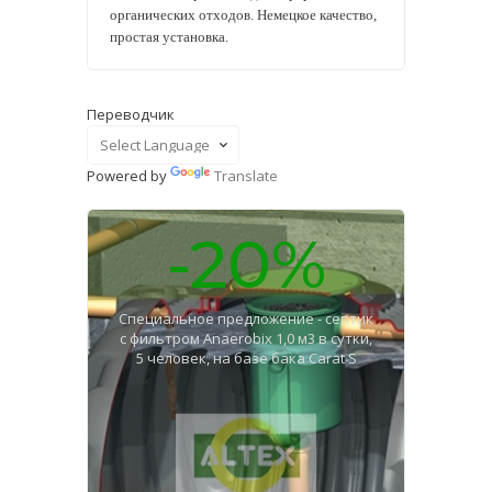
органических отходов. Немецкое качество,
простая установка.
Переводчик
Powered by
Translate
-20%
Специальное предложение - септик
с фильтром Anaerobix 1,0 м3 в сутки,
5 человек, на базе бака Carat S