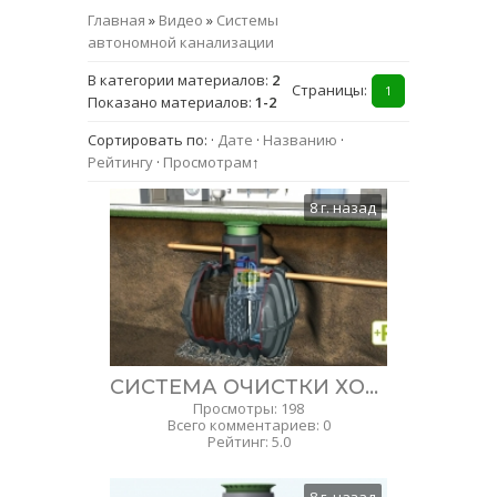
Главная
»
Видео
»
Системы
автономной канализации
В категории материалов
:
2
Страницы
:
1
Показано материалов
:
1-2
Сортировать по
:
·
Дате
·
Названию
·
Рейтингу
·
Просмотрам
↑
8 г. назад
СИСТЕМА ОЧИСТКИ ХОЗЯЙСТВЕННО-БЫТОВЫХ СТОКОВ «KLARO EASY» (ГЕРМАНИЯ)
Просмотры
:
198
Всего комментариев
:
0
Рейтинг
:
5.0