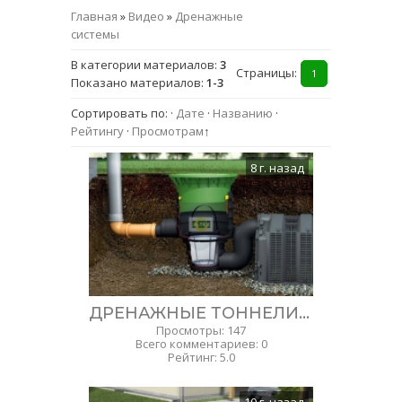
Главная
»
Видео
»
Дренажные
системы
В категории материалов
:
3
Страницы
:
1
Показано материалов
:
1-3
Сортировать по
:
·
Дате
·
Названию
·
Рейтингу
·
Просмотрам
↑
8 г. назад
ДРЕНАЖНЫЕ ТОННЕЛИ GRAF - ДЛЯ ОТВОДА В ГРУНТ ДОЖДЕВОЙ И ОЧИЩЕННОЙ СТОЧНОЙ ВОДЫ
Просмотры
:
147
Всего комментариев
:
0
Рейтинг
:
5.0