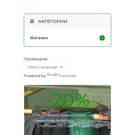
КАТЕГОРИИ
Магазин
Переводчик
Powered by
Translate
-20%
Специальное предложение - септик
с фильтром Anaerobix 1,0 м3 в сутки,
5 человек, на базе бака Carat S