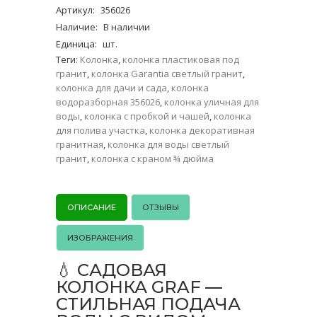
Артикул
:
356026
Наличие
:
В наличии
Единица
:
шт.
Теги:
Колонка
,
колонка пластиковая под
гранит
,
колонка Garantia светлый гранит
,
колонка для дачи и сада
,
колонка
водоразборная 356026
,
колонка уличная для
воды
,
колонка с пробкой и чашей
,
колонка
для полива участка
,
колонка декоративная
гранитная
,
колонка для воды светлый
гранит
,
колонка с краном ¾ дюйма
ОПИСАНИЕ
ОТЗЫВЫ
ИЗОБРАЖЕНИЯ
💧 САДОВАЯ
КОЛОНКА GRAF —
СТИЛЬНАЯ ПОДАЧА