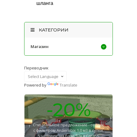
шланга
КАТЕГОРИИ
Магазин
Переводчик
Powered by
Translate
-20%
Специальное предложение - септик
с фильтром Anaerobix 1,0 м3 в сутки,
5 человек, на базе бака Carat S