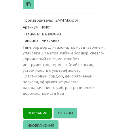
Производитель
:
ZMM Maxpol
Артикул
:
40401
Наличие
:
В наличии
Единица
:
Упаковка
Теги:
бордюр для газона
,
палисад газонный
,
упаковка 2.1 метра
,
гибкий бордюр
,
светло-
коричневый цвет
,
монтаж без
инструментов
,
термостойкий пластик
,
устойчивость к ультрафиолету
,
Пластиковый бордюр
,
декоративный
палисад
,
оформление участка
,
разграничение клумб
,
разграничение
дорожек
,
палисад 6 см
ОПИСАНИЕ
ОТЗЫВЫ
ИЗОБРАЖЕНИЯ