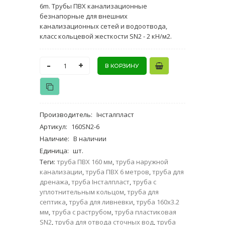
6m. Трубы ПВХ канализационные
безнапорные для внешних
канализационных сетей и водоотвода,
класс кольцевой жесткости SN2 - 2 кН/м2.
-
+
Производитель
:
Інсталпласт
Артикул
:
160SN2-6
Наличие
:
В наличии
Единица
:
шт.
Теги:
труба ПВХ 160 мм
,
труба наружной
канализации
,
труба ПВХ 6 метров
,
труба для
дренажа
,
труба Інсталпласт
,
труба с
уплотнительным кольцом
,
труба для
септика
,
труба для ливневки
,
труба 160х3.2
мм
,
труба с раструбом
,
труба пластиковая
SN2
,
труба для отвода сточных вод
,
труба