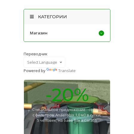
КАТЕГОРИИ
Магазин
Переводчик
Powered by
Translate
-20%
Специальное предложение - септик
с фильтром Anaerobix 1,0 м3 в сутки,
5 человек, на базе бака Carat S