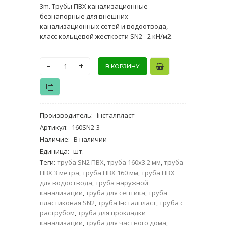
3m. Трубы ПВХ канализационные
безнапорные для внешних
канализационных сетей и водоотвода,
класс кольцевой жесткости SN2 - 2 кН/м2.
-
+
Производитель
:
Інсталпласт
Артикул
:
160SN2-3
Наличие
:
В наличии
Единица
:
шт.
Теги:
труба SN2 ПВХ
,
труба 160х3.2 мм
,
труба
ПВХ 3 метра
,
труба ПВХ 160 мм
,
труба ПВХ
для водоотвода
,
труба наружной
канализации
,
труба для септика
,
труба
пластиковая SN2
,
труба Інсталпласт
,
труба с
раструбом
,
труба для прокладки
канализации
,
труба для частного дома
,