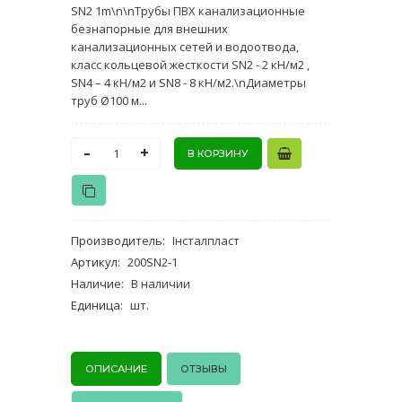
SN2 1m\n\nТрубы ПВХ канализационные
безнапорные для внешних
канализационных сетей и водоотвода,
класс кольцевой жесткости SN2 - 2 кН/м2 ,
SN4 – 4 кН/м2 и SN8 - 8 кН/м2.\nДиаметры
труб Ø100 м...
-
+
Производитель
:
Інсталпласт
Артикул
:
200SN2-1
Наличие
:
В наличии
Единица
:
шт.
ОПИСАНИЕ
ОТЗЫВЫ