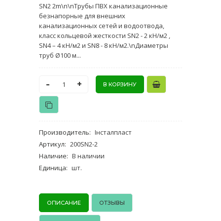
SN2 2m\n\nТрубы ПВХ канализационные
безнапорные для внешних
канализационных сетей и водоотвода,
класс кольцевой жесткости SN2 - 2 кН/м2 ,
SN4 – 4 кН/м2 и SN8 - 8 кН/м2.\nДиаметры
труб Ø100 м...
-
+
Производитель
:
Інсталпласт
Артикул
:
200SN2-2
Наличие
:
В наличии
Единица
:
шт.
ОПИСАНИЕ
ОТЗЫВЫ