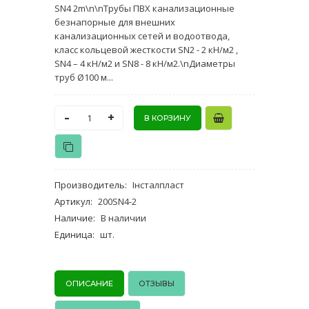
SN4 2m\n\nТрубы ПВХ канализационные
безнапорные для внешних
канализационных сетей и водоотвода,
класс кольцевой жесткости SN2 - 2 кН/м2 ,
SN4 – 4 кН/м2 и SN8 - 8 кН/м2.\nДиаметры
труб Ø100 м...
-
+
Производитель
:
Інсталпласт
Артикул
:
200SN4-2
Наличие
:
В наличии
Единица
:
шт.
ОПИСАНИЕ
ОТЗЫВЫ