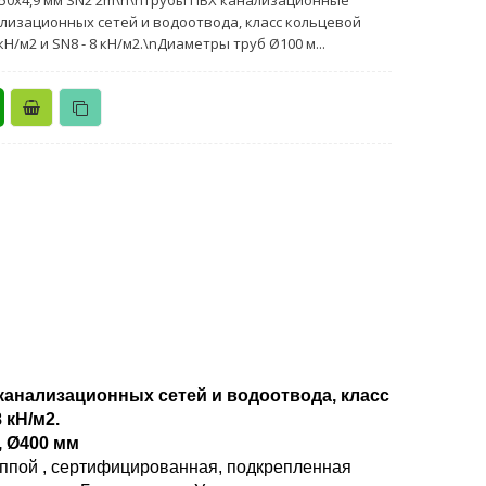
50х4,9 мм SN2 2m\n\nТрубы ПВХ канализационные
лизационных сетей и водоотвода, класс кольцевой
 кН/м2 и SN8 - 8 кН/м2.\nДиаметры труб Ø100 м...
анализационных сетей и водоотвода, класс
 кН/м2.
, Ø400 мм
ппой , сертифицированная, подкрепленная