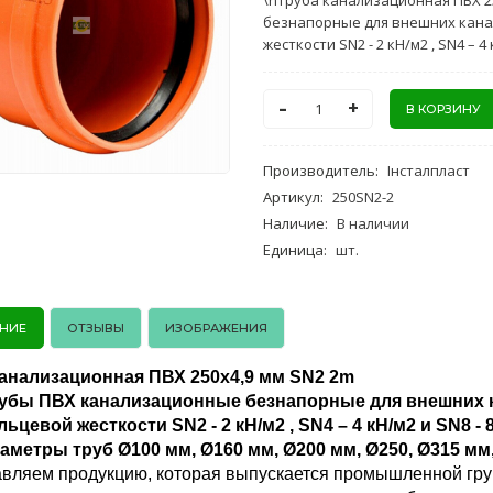
\nТруба канализационная ПВХ 2
безнапорные для внешних кана
жесткости SN2 - 2 кН/м2 , SN4 – 4
-
+
Производитель
:
Інсталпласт
Артикул
:
250SN2-2
Наличие
:
В наличии
Единица
:
шт.
НИЕ
ОТЗЫВЫ
ИЗОБРАЖЕНИЯ
канализационная ПВХ 250х4,9 мм SN2 2m
убы ПВХ канализационные безнапорные для внешних к
льцевой жесткости SN2 - 2 кН/м2 , SN4 – 4 кН/м2 и SN8 - 8
аметры труб Ø100 мм, Ø160 мм, Ø200 мм, Ø250, Ø315 мм
вляем продукцию, которая выпускается промышленной гру