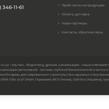
Прайс-листы на продукцию
 346-11-61
Оплата, доставка
Наши партнеры
Контакты, обратная связь
: altex.co.ua :: Альтекс - Водоотвод, дренаж, канализация... Наша ком
анализации автономной - системы глубокой биологической очистки и
необходимы для современного строительства наружных и внутренни
RAF (Otto Graf GmbH, Германия), MCH (Чехия), Gidrolica (Украина), 