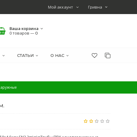
Мой аккаунт
Ваша корзина
0 товаров —
0
О
СТАТЬИ
О НАС
наружные
M.