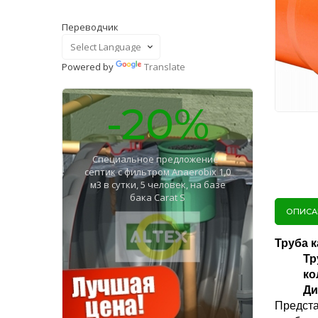
Переводчик
Powered by
Translate
-20%
Специальное предложение -
септик с фильтром Anaerobix 1,0
м3 в сутки, 5 человек, на базе
бака Carat S
ОПИСА
Труба 
Тр
ко
Ди
Предста