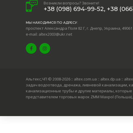
Возникли вопросы? Звоните!
+38 (098) 694-99-52, +38 (066)
МЫ НАХОДИМСЯ ПО АДРЕСУ:
проспект Александра Поля 82 Г, г. Днепр, Украина, 49061
e-mail: altex2003@ukr.net
Альтекс,ЧП © 2008-2026
:: altex.com.ua :: altex.dp.ua :
задач водоотвода, дренажа, ливневой канализации, к
канализационные трубы и другие материалы, которые 
представителем торговых марок ZMM Maxpol (Польша), G