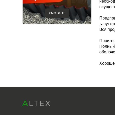
необход
осущест
СМОТРЕТЬ
Предпри
запуск 
Вся про
Произво
Полный 
оболоче
Хорошее
ALTEX