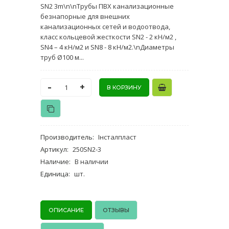
SN2 3m\n\nТрубы ПВХ канализационные
безнапорные для внешних
канализационных сетей и водоотвода,
класс кольцевой жесткости SN2 - 2 кН/м2 ,
SN4 – 4 кН/м2 и SN8 - 8 кН/м2.\nДиаметры
труб Ø100 м...
-
+
Производитель
:
Інсталпласт
Артикул
:
250SN2-3
Наличие
:
В наличии
Единица
:
шт.
ОПИСАНИЕ
ОТЗЫВЫ