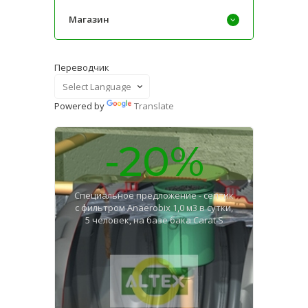
Магазин
Переводчик
Powered by
Translate
-20%
Специальное предложение - септик
с фильтром Anaerobix 1,0 м3 в сутки,
5 человек, на базе бака Carat S