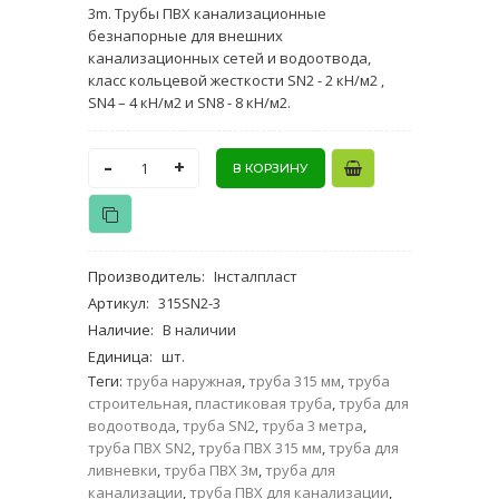
3m. Трубы ПВХ канализационные
безнапорные для внешних
канализационных сетей и водоотвода,
класс кольцевой жесткости SN2 - 2 кН/м2 ,
SN4 – 4 кН/м2 и SN8 - 8 кН/м2.
-
+
Производитель
:
Інсталпласт
Артикул
:
315SN2-3
Наличие
:
В наличии
Единица
:
шт.
Теги:
труба наружная
,
труба 315 мм
,
труба
строительная
,
пластиковая труба
,
труба для
водоотвода
,
труба SN2
,
труба 3 метра
,
труба ПВХ SN2
,
труба ПВХ 315 мм
,
труба для
ливневки
,
труба ПВХ 3м
,
труба для
канализации
,
труба ПВХ для канализации
,