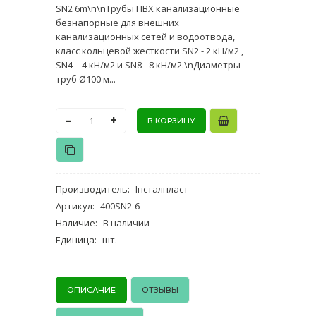
SN2 6m\n\nТрубы ПВХ канализационные
безнапорные для внешних
канализационных сетей и водоотвода,
класс кольцевой жесткости SN2 - 2 кН/м2 ,
SN4 – 4 кН/м2 и SN8 - 8 кН/м2.\nДиаметры
труб Ø100 м...
-
+
Производитель
:
Інсталпласт
Артикул
:
400SN2-6
Наличие
:
В наличии
Единица
:
шт.
ОПИСАНИЕ
ОТЗЫВЫ