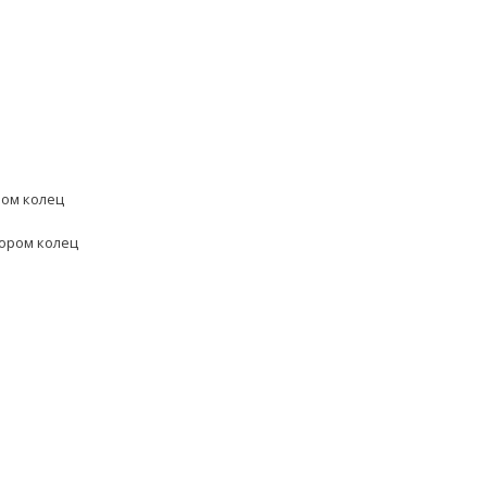
ром колец
бором колец