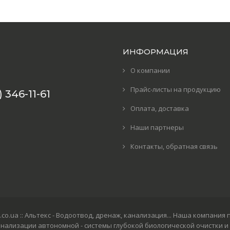
ИНФОРМАЦИЯ
О компании
Прайс-листы на продукцию
 346-11-61
Оплата, доставка
Наши партнеры
Контакты, обратная связь
: altex.co.ua :: Альтекс - Водоотвод, дренаж, канализация... Наша ком
анализации автономной - системы глубокой биологической очистки и