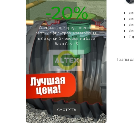
-20%
Дв
Дв
Дв
Специальное предложение -
Дв
септик с фильтром Anaerobix 1,0
Од
м3 в сутки, 5 человек, на базе
бака Carat S
Трапы д
СМОТРЕТЬ