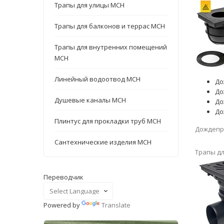
Трапы для улицы MCH
Трапы для балконов и террас MCH
Трапы для внутренних помещений
MCH
Линейный водоотвод MCH
До
До
Душевые каналы MCH
До
До
Плинтус для прокладки труб MCH
Дождепр
Сантехнические изделия MCH
Трапы д
Переводчик
Powered by
Translate