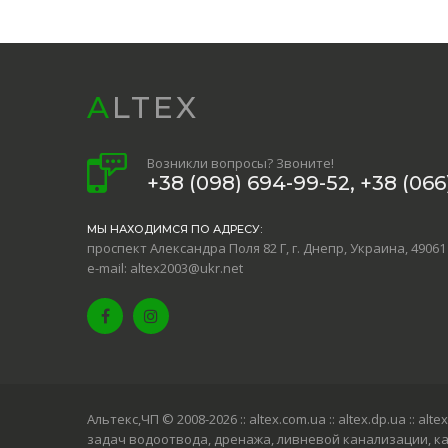
ALTEX
Возникли вопросы? Звоните!
+38 (098) 694-99-52, +38 (066)
МЫ НАХОДИМСЯ ПО АДРЕСУ:
проспект Александра Поля 82 Г, г. Днепр, Украина, 49061
e-mail: altex2003@ukr.net
Альтекс,ЧП © 2008-2026
:: altex.com.ua :: altex.dp.ua :
задач водоотвода, дренажа, ливневой канализации, к