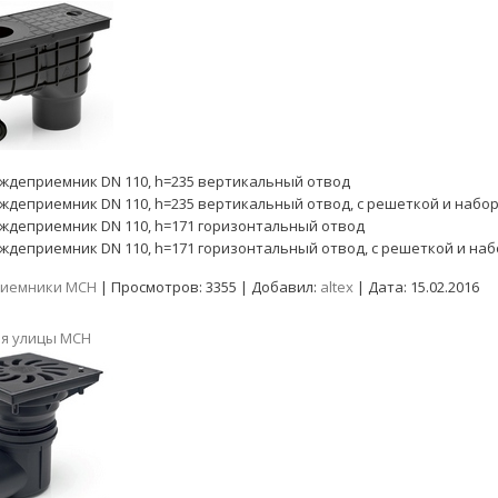
ждеприемник DN 110, h=235 вертикальный отвод
ждеприемник DN 110, h=235 вертикальный отвод, с решеткой и набо
ждеприемник DN 110, h=171 горизонтальный отвод
ждеприемник DN 110, h=171 горизонтальный отвод, с решеткой и на
иемники MCH
|
Просмотров:
3355
|
Добавил:
altex
|
Дата:
15.02.2016
ля улицы MCH